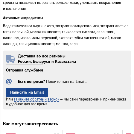
средства позволяет выровнять рельеф кожи, уменьшить покраснения
и воспаления.
Активные ингредиенты
Вода гамамелиса виргинского, экстракт исландского мха, экстракт листьев
мяты перечной, молочная кислота, гликолевая кислота, аллантоин,
пантенол, масло мяты перечной, экстракт губки лиственничной, масло
лаванды, салициловая кислота, ментол, сера.
Доставка во все регионы
России, Беларуси и Казахстана
Отправка службами
Есть вопросы?
Пишите нам на Email:
Написать на Email
Или
закажите обратный звонок
— мы сами перезвоним и
примем заказ
в удобное
для вас время.
Вас могут заинтересовать