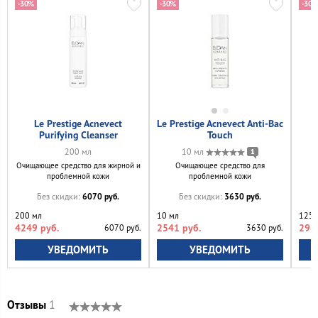
-30%
-30%
-30%
Le Prestige Acnevect
Le Prestige Acnevect Anti-Bac
Purifying Cleanser
Touch
200 мл
10 мл
1
Очищающее средство для жирной и
Очищающее средство для
проблемной кожи
проблемной кожи
6070 руб.
3630 руб.
Без скидки:
Без скидки:
200 мл
10 мл
125 
4249 руб.
2541 руб.
296
6070 руб.
3630 руб.
УВЕДОМИТЬ
УВЕДОМИТЬ
Отзывы
1