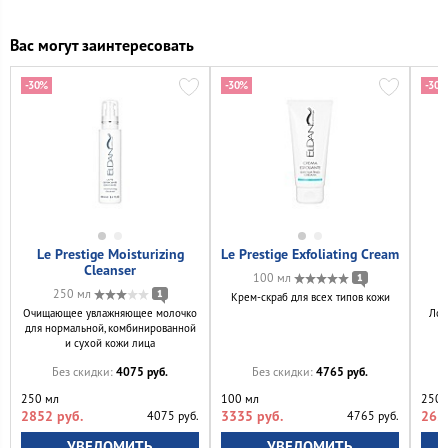
Вас могут заинтересовать
-30%
-30%
-30%
Le Prestige Moisturizing
Le Prestige Exfoliating Cream
L
Cleanser
100 мл
1
250 мл
1
Крем-скраб для всех типов кожи
Очищающее увлажняющее молочко
Лос
для нормальной, комбинированной
и сухой кожи лица
4075 руб.
4765 руб.
Без скидки:
Без скидки:
250 мл
100 мл
250 
2852 руб.
3335 руб.
262
4075 руб.
4765 руб.
УВЕДОМИТЬ
УВЕДОМИТЬ