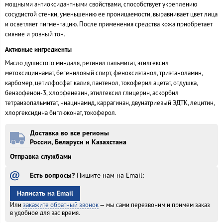
мощными антиоксидантными свойствами, способствует укреплению
сосудистой стенки, уменьшению ее проницаемости, выравнивает цвет лица
и осветляет пигментацию. После применения средства кожа приобретает
сияние и ровный тон.
Активные ингредиенты
Масло душистого миндаля, ретинил пальмитат, этилгексил
метоксициннамат, бегениловый спирт, феноксиэтанол, триэтаноламин,
карбомер, цетилфосфат калия, пантенол, токоферил ацетат, отдушка,
бензофенон-3, хлорфенезин, этилгексил глицерин, аскорбил
тетраизопальмитат, ниацинамид, каррагинан, двунатриевый ЭДТК, лецитин,
хлоргексидина биглюконат, токоферол.
Доставка во все регионы
России, Беларуси и Казахстана
Отправка службами
Есть вопросы?
Пишите нам на Email:
Написать на Email
Или
закажите обратный звонок
— мы сами перезвоним и
примем заказ
в удобное
для вас время.